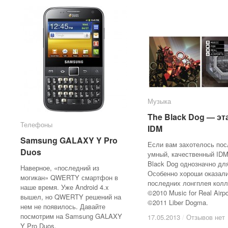
Музыка
Музыка
The Black Dog — эт
The Black Dog — эт
Телефоны
Телефоны
IDM
IDM
Samsung GALAXY Y Pro
Samsung GALAXY Y Pro
Если вам захотелось по
Duos
Duos
умный, качественный ID
Black Dog однозначно для
Наверное, «последний из
Особенно хороши оказал
могикан» QWERTY смартфон в
последних лонгплея колл
наше время. Уже Android 4.x
©2010 Music for Real Airpo
вышел, но QWERTY решений на
©2011 Liber Dogma.
нем не появилось. Давайте
посмотрим на Samsung GALAXY
17.05.2013
17.05.2013
/
/
Отзывов нет
Отзывов нет
Y Pro Duos.