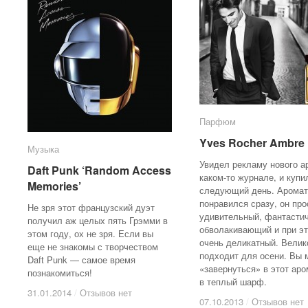
Парфюм
Парфюм
Yves Rocher Ambre 
Yves Rocher Ambre 
Музыка
Музыка
Увидел рекламу нового а
Daft Punk ‘Random Access
Daft Punk ‘Random Access
каком-то журнале, и купи
Memories’
Memories’
следующий день. Аромат
понравился сразу, он про
Не зря этот французский дуэт
удивительный, фантастич
получил аж целых пять Грэмми в
обволакивающий и при э
этом году, ох не зря. Если вы
очень деликатный. Велик
еще не знакомы с творчеством
подходит для осени. Вы 
Daft Punk — самое время
«завернуться» в этот аро
познакомиться!
в теплый шарф.
31.01.2014
31.01.2014
/
/
Отзывов нет
Отзывов нет
07.10.2013
07.10.2013
/
/
Отзывов нет
Отзывов нет