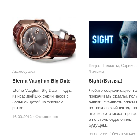
Видео
Видео
,
Гаджеты
Гаджеты
,
Сервисы
Сервисы
Аксессуары
Аксессуары
Фильмы
Фильмы
Eterna Vaughan Big Date
Eterna Vaughan Big Date
Sight (Взгляд)
Sight (Взгляд)
Eterna Vaughan Big Date — одна
Любите социализацию, г
из красивейших серий часов с
прокачивать скиллы, пол
большой датой на текущем
ачивки, скачивать аппсы и
рынке.
вот вам свежий взгляд на
что все это может превр
16.09.2013
16.09.2013
/
/
Отзывов нет
Отзывов нет
в не столь отдаленном
будущем…
04.06.2013
04.06.2013
/
/
Отзывов нет
Отзывов нет