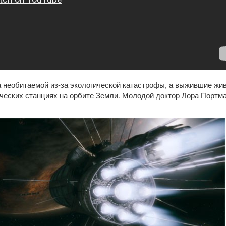
а необитаемой из-за экологической катастрофы, а выжившие жив
еских станциях на орбите Земли. Молодой доктор Лора Портман