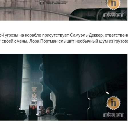
ой угрозы на корабле присутствует Самуэль Деккер, ответствен
у своей смены, Лора Портман слышит необычный шум из грузово