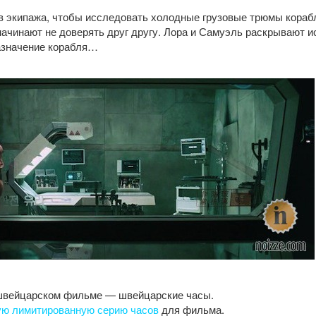
в экипажа, чтобы исследовать холодные грузовые трюмы кораб
начинают не доверять друг другу. Лора и Самуэль раскрывают и
назначение корабля…
 швейцарском фильме — швейцарские часы.
ую лимитированную серию часов
для фильма.