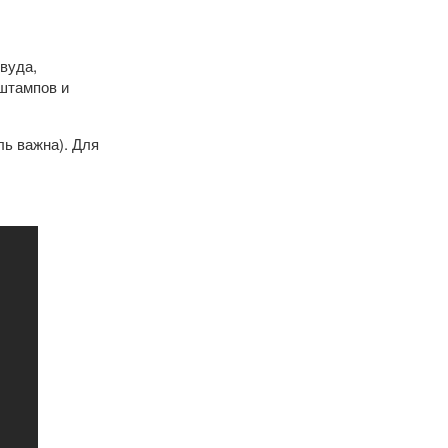
ивуда,
 штампов и
ль важна). Для