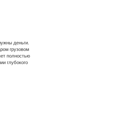
нужны деньги.
аром грузовом
лет полностью
ии глубокого