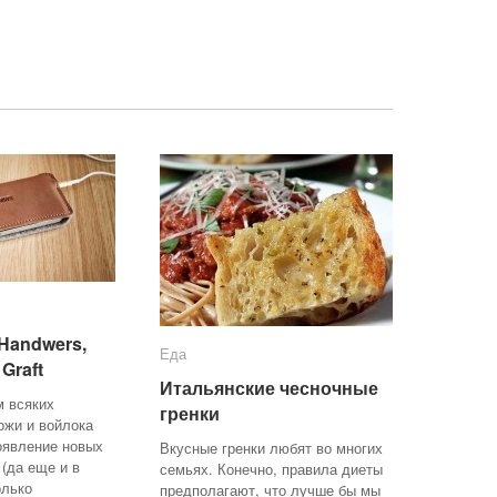
Handwers,
Handwers,
Еда
Еда
Graft
Graft
Итальянские чесночные
Итальянские чесночные
м всяких
гренки
гренки
ожи и войлока
появление новых
Вкусные гренки любят во многих
 (да еще и в
семьях. Конечно, правила диеты
олько
предполагают, что лучше бы мы