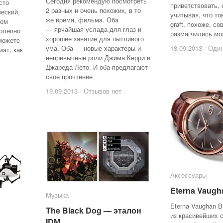
Сегодня рекомендую посмотреть
сто
приветствовать, 
2 разных и очень похожих, в то
еский,
учитывая, что то
же время, фильма. Оба
том
graft, похоже, с
— ярчайшая услада для глаз и
олепно
размягчились моз
хорошее занятие для пытливого
можете
ума. Оба — новые характеры и
18.09.2013
18.09.2013
/
/
Один
Один
мат, как
непривычные роли Джима Керри и
Джареда Лето. И оба предлагают
свое прочтение
19.09.2013
19.09.2013
/
/
Отзывов нет
Отзывов нет
Аксессуары
Аксессуары
Eterna Vaugh
Eterna Vaugh
Музыка
Музыка
Eterna Vaughan B
The Black Dog — эталон
The Black Dog — эталон
из красивейших с
IDM
IDM