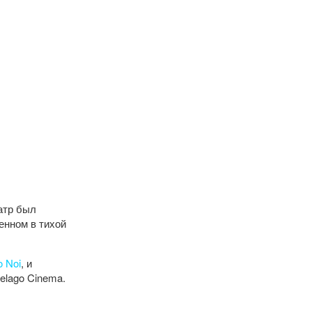
атр был
енном в тихой
o Noi
, и
pelago Cinema.