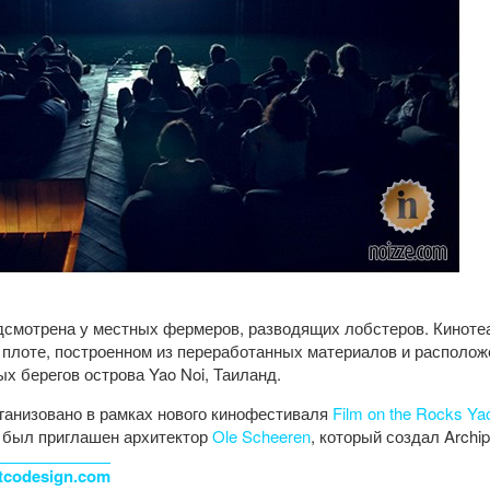
дсмотрена у местных фермеров, разводящих лобстеров. Киноте
плоте, построенном из переработанных материалов и располож
ых берегов острова Yao Noi, Таиланд.
ганизовано в рамках нового кинофестиваля
Film on the Rocks Ya
о был приглашен архитектор
Ole Scheeren
, который создал Archi
tcodesign.com