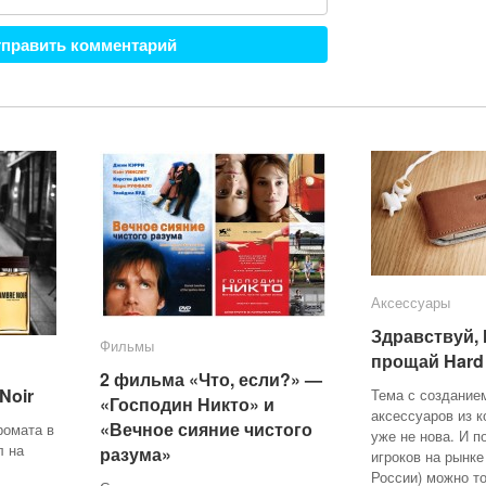
Аксессуары
Аксессуары
Здравствуй, 
Здравствуй, 
Фильмы
Фильмы
прощай Hard 
прощай Hard 
2 фильма «Что, если?» —
2 фильма «Что, если?» —
Noir
Noir
Тема с создание
«Господин Никто» и
«Господин Никто» и
аксессуаров из к
«Вечное сияние чистого
«Вечное сияние чистого
ромата в
уже не нова. И 
л на
разума»
разума»
игроков на рынке
России) можно т