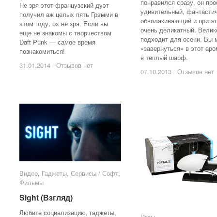
понравился сразу, он про
Не зря этот французский дуэт
удивительный, фантастич
получил аж целых пять Грэмми в
обволакивающий и при э
этом году, ох не зря. Если вы
очень деликатный. Велик
еще не знакомы с творчеством
подходит для осени. Вы 
Daft Punk — самое время
«завернуться» в этот аро
познакомиться!
в теплый шарф.
31.01.2014
31.01.2014
/
/
Отзывов нет
Отзывов нет
07.10.2013
07.10.2013
/
/
Отзывов нет
Отзывов нет
Видео
Видео
,
Гаджеты
Гаджеты
,
Сервисы / Софт
Сервисы / Софт
,
Фильмы
Фильмы
Sight (Взгляд)
Sight (Взгляд)
Любите социализацию, гаджеты,
Игры
Игры