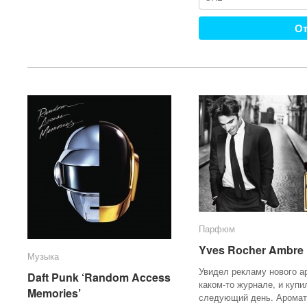
Парфюм
Парфюм
Yves Rocher Ambre 
Yves Rocher Ambre 
Музыка
Музыка
Увидел рекламу нового а
Daft Punk ‘Random Access
Daft Punk ‘Random Access
каком-то журнале, и купи
Memories’
Memories’
следующий день. Аромат