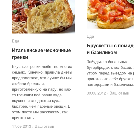
Еда
Еда
Еда
Еда
Брускетты с поми
Брускетты с поми
Итальянские чесночные
Итальянские чесночные
и базиликом
и базиликом
гренки
гренки
Забудьте о банальных
Вкусные гренки любят во многих
бутербродах с колбасой.
семьях. Конечно, правила диеты
утром перед выездом на 
предполагают, что лучше бы мы
приготовьте себе брускет
любили брокколи,
помидорами и базиликом.
приготовленную на пару, но как-
30.08.2012
30.08.2012
/
/
Ваш отзыв
Ваш отзыв
то греночки всё равно куда
вкуснее и съедаются куда
быстрее, чем пареные овощи. В
этом посте мы расскажем, как
приготовить
17.09.2013
17.09.2013
/
/
Ваш отзыв
Ваш отзыв